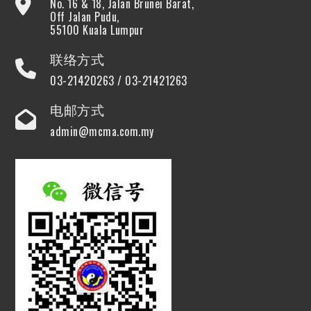
No. 16 & 18, Jalan Brunei Barat,
Off Jalan Pudu,
55100 Kuala Lumpur
联络方式
03-21420263 / 03-21421263
电邮方式
admin@mcma.com.my