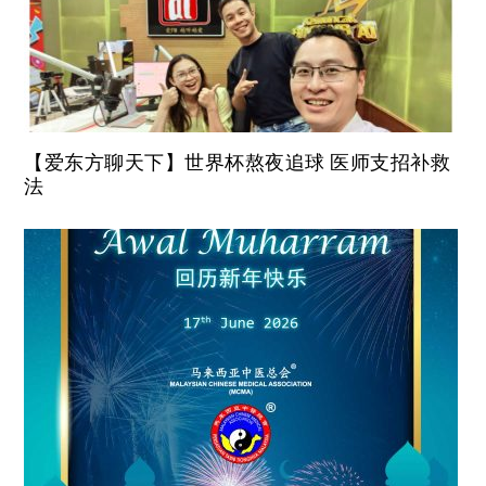
【爱东方聊天下】世界杯熬夜追球 医师支招补救
法