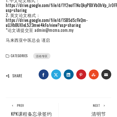
1. 中文论文格式：
https://drive.google.com/file/d/1Y2eofTNcQkyPBXVbOhVp_Jr0
usp=sharing
2. 英文论文格式：
https://drive.google.com/file/d/1SB5d5zFkQm-
uLLVbBUXIeL523mwi4kFo/view?usp=sharing
*论文请提交至 admin@mcma.com.my
马来西亚中医总会 谨启
CATEGORIES
活动专区
FACEBOOK
TWITTER
LINKEDIN
PINTEREST
STUMBLEUP
EMAI
SHARE
PREV
NEXT
KPK课程备忘录签约
清明节