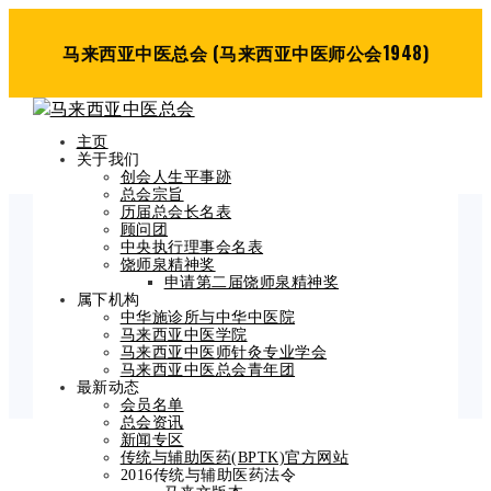
马来西亚中医总会 (马来西亚中医师公会1948)
主页
关于我们
创会人生平事跡
总会宗旨
历届总会长名表
顾问团
中央执行理事会名表
Blog Post
饶师泉精神奖
申请第二届饶师泉精神奖
Home
属下机构
TAKLIMAT AKTA PT&K 2016 (AKTA 775) 线上法令讲
中华施诊所与中华中医院
马来西亚中医学院
座
马来西亚中医师针灸专业学会
马来西亚中医总会青年团
最新动态
会员名单
总会资讯
新闻专区
传统与辅助医药(BPTK)官方网站
TAKLIMAT AKTA
2016传统与辅助医药法令