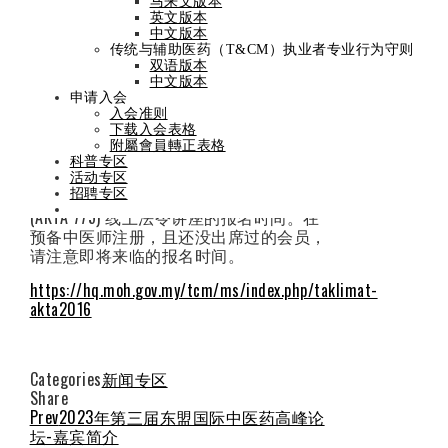
马来文版本
PT&K 2016 (AKTA
英文版本
中文版本
传统与辅助医药（T&CM）执业者专业行为守则
775) 线上法令讲座
双语版本
中文版本
申请入会
入会准则
下载入会表格
By
admin
On
September 13, 2023
附屬會員轉正表格
科普专区
​各位会员请注意，BPTK官网发布了关于10
活动专区
月-12月份的TAKLIMAT AKTA PT&K 2016
招聘专区
(AKTA 775) 线上法令讲座的报名时间。在
预备中医师注册，且还没出席过的会员，
请注意即将来临的报名时间。
https://hq.moh.gov.my/tcm/ms/index.php/taklimat-
akta2016
Categories
新闻专区
Share
Facebook
Twitter
LinkedIn
Pinterest
Stumbleupon
Email
Prev
2023年第三届东盟国际中医药高峰论
坛-嘉宾简介