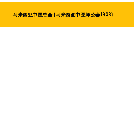
马来西亚中医总会 (马来西亚中医师公会1948)
康复患者辅助医疗–《星洲日报》
博士吁中医师参与冠病康复患者辅