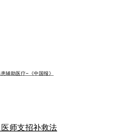
患者辅助医疗–《星洲日报》
患辅助医疗–《中国报》
 医师支招补救法