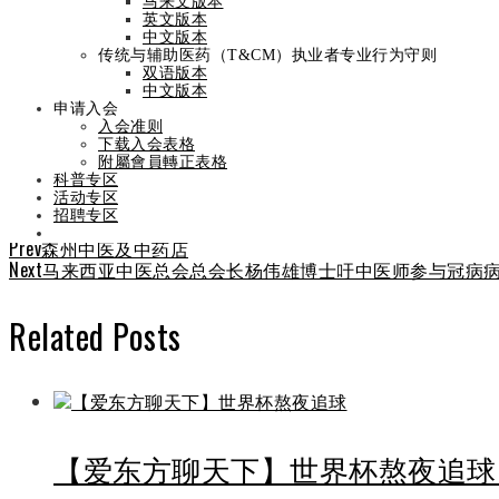
《星洲日报》
马来文版本
英文版本
中文版本
传统与辅助医药（T&CM）执业者专业行为守则
双语版本
By
admin
On
January 28, 2021
January 28, 2021
中文版本
申请入会
马来西亚中医总会总会长杨伟雄博士吁中医师参与冠病康复
入会准则
下载入会表格
附屬會員轉正表格
科普专区
活动专区
Categories
新闻专区
招聘专区
Share
Facebook
Twitter
LinkedIn
Pinterest
Stumbleupon
Email
Prev
森州中医及中药店
Next
马来西亚中医总会总会长杨伟雄博士吁中医师参与冠病病
Related Posts
【爱东方聊天下】世界杯熬夜追球