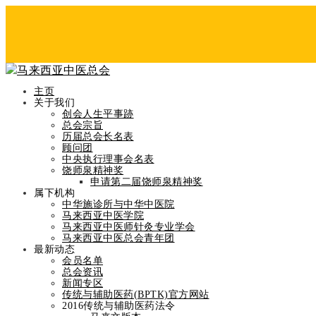
主页
关于我们
创会人生平事跡
总会宗旨
历届总会长名表
顾问团
中央执行理事会名表
Blog Post
饶师泉精神奖
申请第二届饶师泉精神奖
Home
属下机构
马来西亚中医总会总会长杨伟雄博士吁中医师参与冠病
中华施诊所与中华中医院
马来西亚中医学院
马来西亚中医师针灸专业学会
马来西亚中医总会青年团
最新动态
会员名单
总会资讯
马来西亚中医总会总会长杨伟雄
新闻专区
传统与辅助医药(BPTK)官方网站
2016传统与辅助医药法令