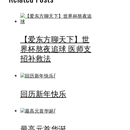
【爱东方聊天下】世
界杯熬夜追球 医师支
招补救法
回历新年快乐
最高元首华诞