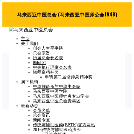
马来西亚中医总会 (马来西亚中医师公会1948)
主页
关于我们
创会人生平事跡
总会宗旨
历届总会长名表
顾问团
中央执行理事会名表
Blog Post
饶师泉精神奖
申请第二届饶师泉精神奖
Home
属下机构
招聘信息
中华施诊所与中华中医院
马来西亚中医学院
马来西亚中医师针灸专业学会
马来西亚中医总会青年团
最新动态
会员名单
总会资讯
招聘信息
新闻专区
传统与辅助医药(BPTK)官方网站
2016传统与辅助医药法令