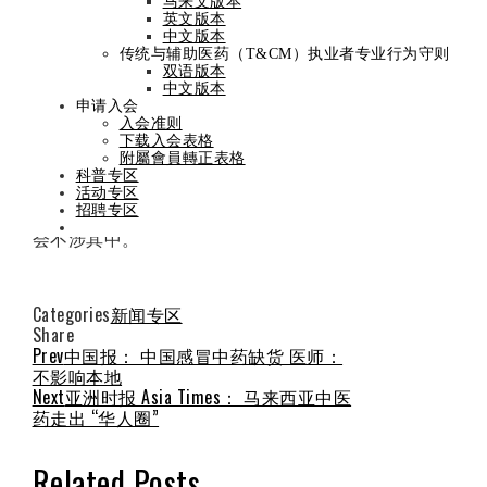
马来文版本
英文版本
By
admin
On
December 5, 2022
中文版本
传统与辅助医药（T&CM）执业者专业行为守则
– 工作地点 ：旧巴生路 Taman Desa
双语版本
中文版本
– 招聘职位 ：中医师（刚毕业或1-2年经
申请入会
验）
入会准则
– 联系人 ：王医师 03-79712680
下载入会表格
– 大约薪金：2800-3000 加上佣金，详细
附屬會員轉正表格
可面见洽谈
科普专区
活动专区
招聘专区
*一切雇佣条件由雇佣双方自行面洽，本
会不涉其中。*
Categories
新闻专区
Share
Facebook
Twitter
LinkedIn
Pinterest
Stumbleupon
Email
Prev
中国报： 中国感冒中药缺货 医师：
不影响本地
Next
亚洲时报 Asia Times： 马来西亚中医
药走出 “华人圈”
Related Posts