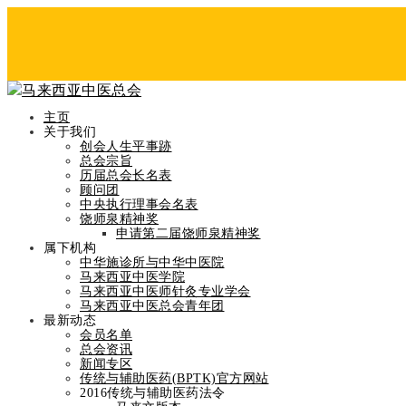
主页
关于我们
创会人生平事跡
总会宗旨
历届总会长名表
顾问团
中央执行理事会名表
Blog Post
饶师泉精神奖
申请第二届饶师泉精神奖
Home
属下机构
吴奕品医生，中医与前线
中华施诊所与中华中医院
马来西亚中医学院
马来西亚中医师针灸专业学会
马来西亚中医总会青年团
最新动态
会员名单
总会资讯
吴奕品医生，中医与前线
新闻专区
传统与辅助医药(BPTK)官方网站
2016传统与辅助医药法令