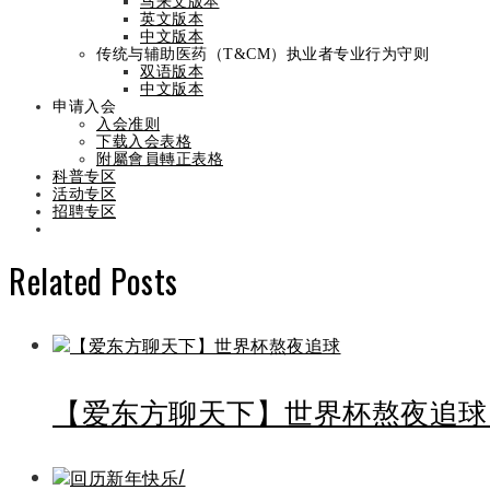
马来文版本
英文版本
By
admin
On
July 4, 2021
中文版本
传统与辅助医药（T&CM）执业者专业行为守则
吴奕品医生，中医与前线——《星洲日报》
双语版本
中文版本
申请入会
入会准则
下载入会表格
Categories
新闻专区
附屬會員轉正表格
Share
科普专区
Facebook
Twitter
LinkedIn
Pinterest
Stumbleupon
Email
Prev
疫情对行业的影响
活动专区
Next
李霖泰促列必需领域，应允传统辅助医疗复业
招聘专区
Related Posts
【爱东方聊天下】世界杯熬夜追球