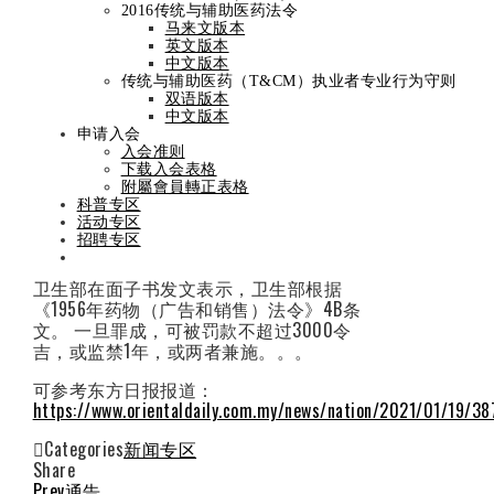
2016传统与辅助医药法令
与治疗声明
马来文版本
英文版本
中文版本
传统与辅助医药（T&CM）执业者专业行为守则
By
admin
On
January 19, 2021
双语版本
中文版本
申请入会
马来西亚卫生部强调，除了该部，其他各
入会准则
方不得就新冠肺炎的预防和治疗发表任何
下载入会表格
声明。
附屬會員轉正表格
科普专区
活动专区
同时禁止所有人在任何媒体上以预防或治
招聘专区
疗新冠肺炎的名义刊登广告。
卫生部在面子书发文表示，卫生部根据
《1956年药物（广告和销售）法令》4B条
文。 一旦罪成，可被罚款不超过3000令
吉，或监禁1年，或两者兼施。。。
可参考东方日报报道：
https://www.orientaldaily.com.my/news/nation/2021/01/19/3
Categories
新闻专区
Share
Facebook
Twitter
LinkedIn
Pinterest
Stumbleupon
Email
Prev
通告