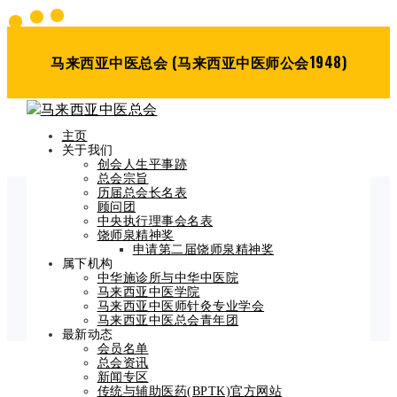
马来西亚中医总会 (马来西亚中医师公会1948)
主页
关于我们
创会人生平事跡
总会宗旨
历届总会长名表
顾问团
中央执行理事会名表
Blog Post
饶师泉精神奖
申请第二届饶师泉精神奖
Home
属下机构
卫生部- 新冠肺炎预防与治疗声明
中华施诊所与中华中医院
马来西亚中医学院
马来西亚中医师针灸专业学会
马来西亚中医总会青年团
最新动态
会员名单
总会资讯
卫生部- 新冠肺炎预防
新闻专区
传统与辅助医药(BPTK)官方网站