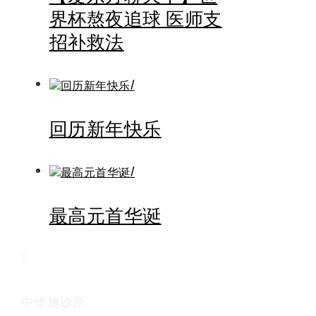
界杯熬夜追球 医师支
招补救法
回历新年快乐
最高元首华诞
中华施诊所