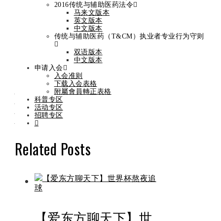
2016传统与辅助医药法令
马来文版本
By
admin
On
December 28,
英文版本
中文版本
2022
December 28, 2022
传统与辅助医药（T&CM）执业者专业行为守则
双语版本
中文版本
申请入会
Categories
新闻专区
入会准则
Share
下载入会表格
Facebook
Twitter
LinkedIn
Pinterest
Stumbleupon
Email
附屬會員轉正表格
Prev
招聘信息
科普专区
Next
马来西亚中医总会理事会拜访东方
活动专区
招聘专区
日报
Related Posts
【爱东方聊天下】世