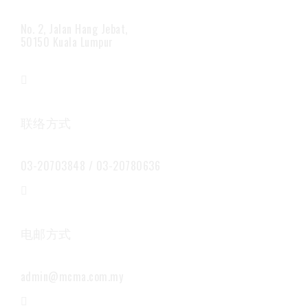
No. 2, Jalan Hang Jebat,
50150 Kuala Lumpur
联络方式
03-20703848 / 03-20780636
电邮方式
admin@mcma.com.my