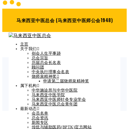
马来西亚中医总会 (马来西亚中医师公会1948)
主页
关于我们
创会人生平事跡
总会宗旨
历届总会长名表
顾问团
中央执行理事会名表
Blog Post
饶师泉精神奖
申请第二届饶师泉精神奖
Home
属下机构
假期通知
中华施诊所与中华中医院
马来西亚中医学院
马来西亚中医师针灸专业学会
马来西亚中医总会青年团
最新动态
会员名单
总会资讯
假期通知
新闻专区
传统与辅助医药(BPTK)官方网站