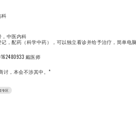
伤科
骨，中医内科
登记，配药（科学中药），可以独立看诊并给予治疗，简单电
62480933 戴医师
商讨，本会不涉其中。*
闻专区