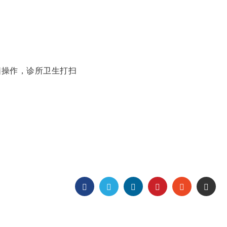
脑操作，诊所卫生打扫
FACEBOOK
TWITTER
LINKEDIN
PINTEREST
STUMBLEUP
EMAI