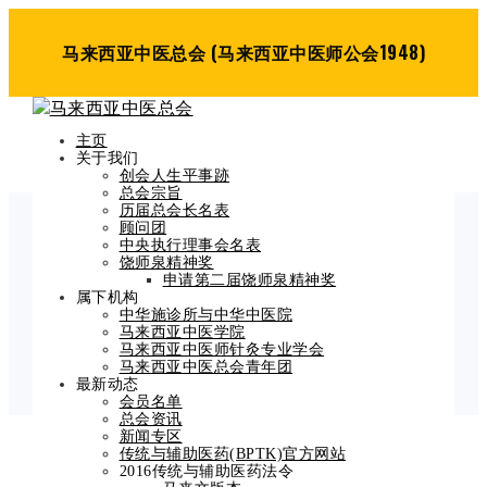
马来西亚中医总会 (马来西亚中医师公会1948)
主页
关于我们
创会人生平事跡
总会宗旨
历届总会长名表
顾问团
中央执行理事会名表
Blog Post
饶师泉精神奖
申请第二届饶师泉精神奖
Home
属下机构
中国知网-中医药抗击新冠肺炎COVID-19全球网
中华施诊所与中华中医院
马来西亚中医学院
络公益讲座活动邀请
马来西亚中医师针灸专业学会
马来西亚中医总会青年团
最新动态
会员名单
总会资讯
新闻专区
传统与辅助医药(BPTK)官方网站
中国知网-中医药抗击
2016传统与辅助医药法令