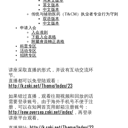
马来文版本
新冠肺炎COVID-19全
英文版本
中文版本
传统与辅助医药（T&CM）执业者专业行为守则
球网络公益讲座活动
双语版本
中文版本
申请入会
邀请
入会准则
下载入会表格
附屬會員轉正表格
科普专区
活动专区
By
admin
On
June 16, 2020
June 16,
招聘专区
2020
讲座采取直播的形式，并设有互动交流环
节。
直播都可以免登陆观看：
http://k.cnki.net/Theme/Index/23
如果错过直播，观看往期视频和回放的话
需要登录账号。由于海外手机号不便于注
册，可以在知网首页用邮箱注册账号：
http://new.oversea.cnki.net/index/
，再登录
讲座平台观看。
直播网址:
http://k.cnki.net/Theme/Index/23