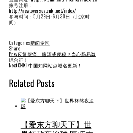
账号注册：
http://new.oversea.cnki.net/index/
参与时间：5月29日-6月30日（北京时
间）
Categories
新闻专区
Share
Facebook
Twitter
LinkedIn
Pinterest
Stumbleupon
Email
Prev
反复腹痛、腹泻或便秘？当心肠易激
综合征！
Next
CNKI 中国知网站点域名更新！
Related Posts
【爱东方聊天下】世