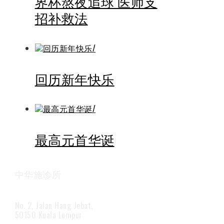
界杯熬夜追球 医师支
招补救法
回历新年快乐
最高元首华诞
中华施诊所
No. 2, Jalan Hang Jebat,
50150 Kuala Lumpur