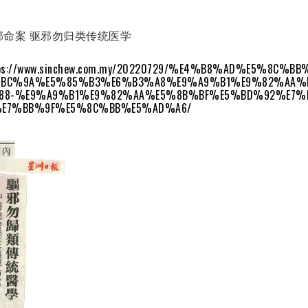
邪命案 驱邪勿归类传统医学
ps://www.sinchew.com.my/20220729/%E4%B8%AD%E5%8C%BB
%BC%9A%E5%85%B3%E6%B3%A8%E9%A9%B1%E9%82%AA%
88-%E9%A9%B1%E9%82%AA%E5%8B%BF%E5%BD%92%E7%
E7%BB%9F%E5%8C%BB%E5%AD%A6/