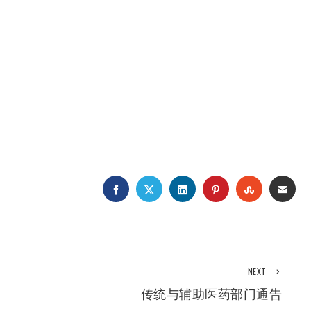
FACEBOOK
TWITTER
LINKEDIN
PINTEREST
STUMBLEUP
EMAI
NEXT
传统与辅助医药部门通告