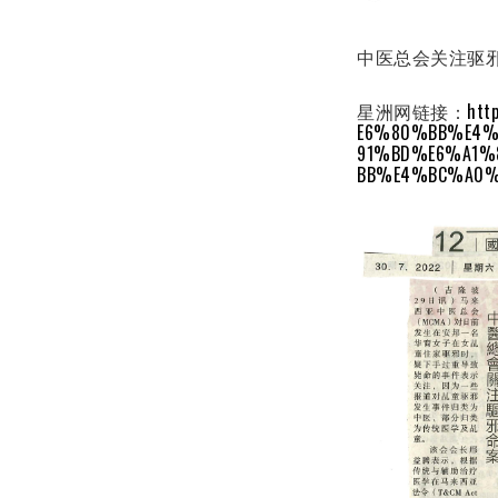
中医总会关注驱
星洲网链接：
htt
E6%80%BB%E4
91%BD%E6%A1%
BB%E4%BC%A0%