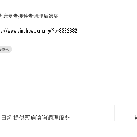
 为康复者接种者调理后遗症
ps://www.sinchew.com.my/?p=3362632
会资讯
8日起 提供冠病谘询调理服务