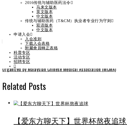
2016传统与辅助医药法令
马来文版本
By
admin
On
April 5, 2024
英文版本
中文版本
传统与辅助医药（T&CM）执业者专业行为守则
双语版本
中文版本
Categories
新闻专区
申请入会
入会准则
Tags
MCMA
中华中医院
中华施诊所
马来西亚中医总会
下载入会表格
Share
附屬會員轉正表格
Facebook
Twitter
LinkedIn
Pinterest
Stumbleupon
Email
科普专区
Prev
2024第16届台北国际中医药学术论坛
活动专区
招聘专区
Next
马来西亚中医总会主办中华施诊所欢庆70周年纪念晚宴70th Anniversary C
Organized by Malaysian Chinese Medical Association (MCMA)
Related Posts
【爱东方聊天下】世界杯熬夜追球