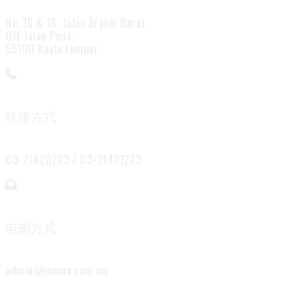
No. 16 & 18, Jalan Brunei Barat,
Off Jalan Pudu,
55100 Kuala Lumpur
联络方式
03-21420263 / 03-21421263
电邮方式
admin@mcma.com.my