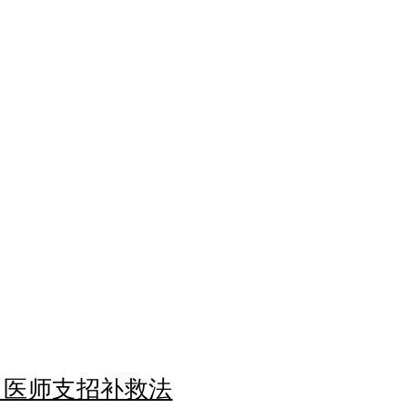
elebration Dinner of the Chinese Medical Aid Dep
 医师支招补救法