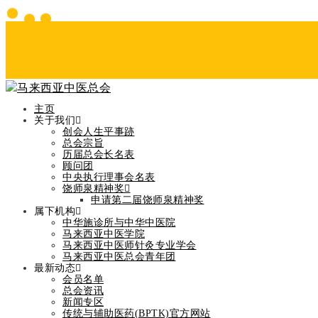
主页
关于我们
创会人生平事跡
总会宗旨
历届总会长名表
顾问团
中央执行理事会名表
Blog Post
饶师泉精神奖
申请第二届饶师泉精神奖
Home
属下机构
假期通知
中华施诊所与中华中医院
马来西亚中医学院
马来西亚中医师针灸专业学会
马来西亚中医总会青年团
最新动态
会员名单
总会资讯
假期通知
新闻专区
传统与辅助医药(BPTK)官方网站