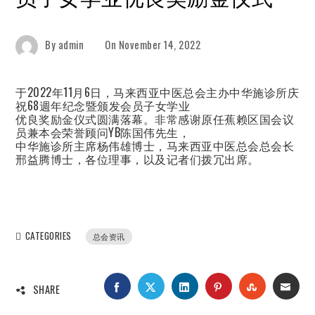
By
admin
On
November 14, 2022
于2022年11月6日，马来西亚中医总会主办中华施诊所庆
祝68週年纪念暨颁发会员子女学业
优良奖励金仪式圆满落幕。非常感谢原任蕉赖区国会议
员兼本会荣誉顾问YB陈国伟先生，
中华施诊所主席杨伟雄博士，马来西亚中医总会总会长
邢益腾博士，各位理事，以及记者们拨冗出席。
CATEGORIES
总会资讯
FACEBOOK
TWITTER
LINKEDIN
PINTEREST
STUMBLEUP
EMAI
SHARE