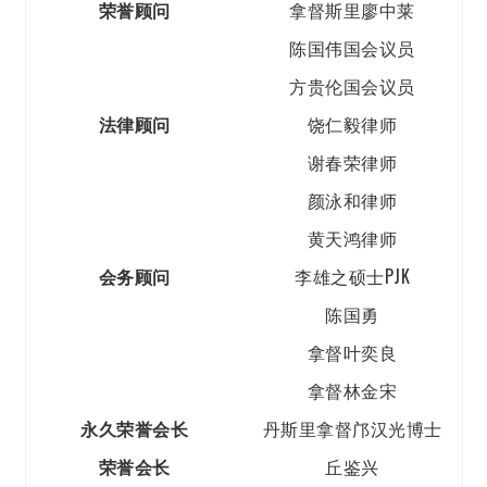
荣誉顾问
拿督斯里廖中莱
陈国伟国会议员
方贵伦国会议员
法律顾问
饶仁毅律师
谢春荣律师
颜泳和律师
黄天鸿律师
会务顾问
李雄之硕士PJK
陈国勇
拿督叶奕良
拿督林金宋
永久荣誉会长
丹斯里拿督邝汉光博士
荣誉会长
丘鉴兴