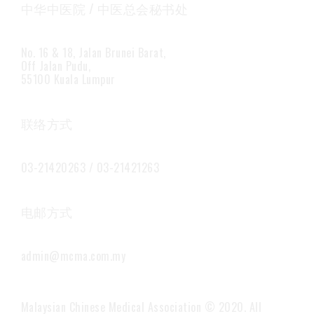
中华中医院 / 中医总会秘书处
No. 16 & 18, Jalan Brunei Barat,
Off Jalan Pudu,
55100 Kuala Lumpur
联络方式
03-21420263 / 03-21421263
电邮方式
admin@mcma.com.my
Malaysian Chinese Medical Association © 2020. All