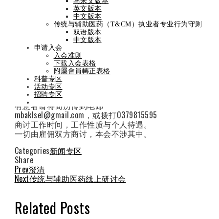
马来文版本
英文版本
By
admin
On
April 23, 2021
中文版本
传统与辅助医药（T&CM）执业者专业行为守则
招聘中医师通告
双语版本
中文版本
申请入会
工作地点: Old Klang Road
入会准则
工作时间: 8.30am-5.00pm
下载入会表格
工作要求:
附屬會員轉正表格
1.大学本科以上学历。
科普专区
2.通晓中英巫文，熟悉电脑操作。
活动专区
招聘专区
有意者请将简历传到电邮
mbaklsel@gmail.com，或拨打0379815595
商讨工作时间，工作性质与个人待遇。
一切由雇佣双方商讨，本会不涉其中。
Categories
新闻专区
Share
Facebook
Twitter
LinkedIn
Pinterest
Stumbleupon
Email
Prev
澄清
Next
传统与辅助医药线上研讨会
Related Posts