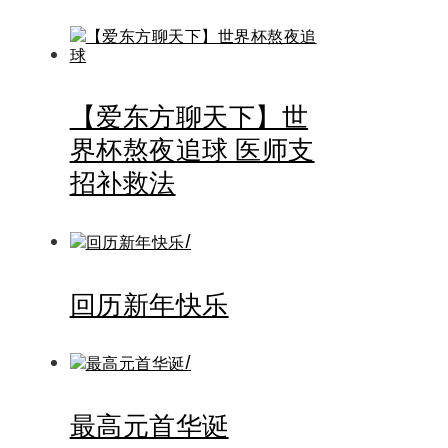
【爱东方聊天下】世
界杯熬夜追球 医师支
招补救法
回历新年快乐
最高元首华诞