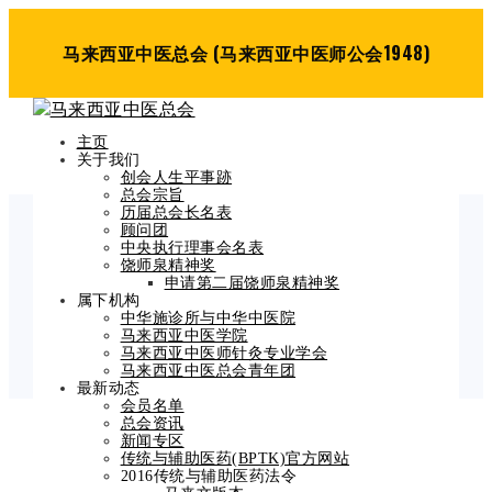
马来西亚中医总会 (马来西亚中医师公会1948)
主页
关于我们
创会人生平事跡
总会宗旨
历届总会长名表
顾问团
中央执行理事会名表
Blog Post
饶师泉精神奖
申请第二届饶师泉精神奖
Home
属下机构
招聘中医师通告
中华施诊所与中华中医院
马来西亚中医学院
马来西亚中医师针灸专业学会
马来西亚中医总会青年团
最新动态
会员名单
总会资讯
招聘中医师通告
新闻专区
传统与辅助医药(BPTK)官方网站
2016传统与辅助医药法令