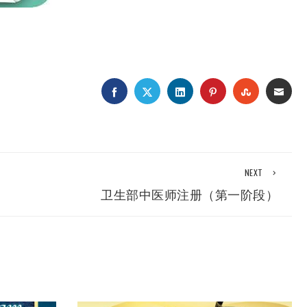
FACEBOOK
TWITTER
LINKEDIN
PINTEREST
STUMBLEUP
EMAI
NEXT
卫生部中医师注册（第一阶段）